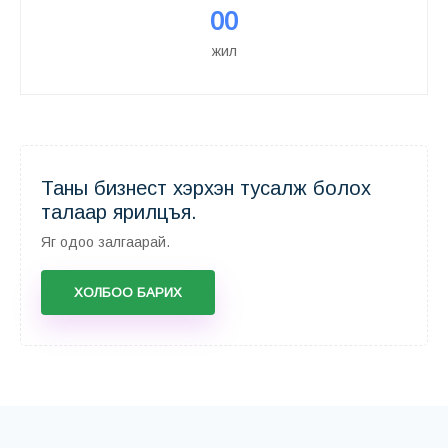
00
жил
Таны бизнест хэрхэн тусалж болох
талаар ярилцъя.
Яг одоо залгаарай.
ХОЛБОО БАРИХ