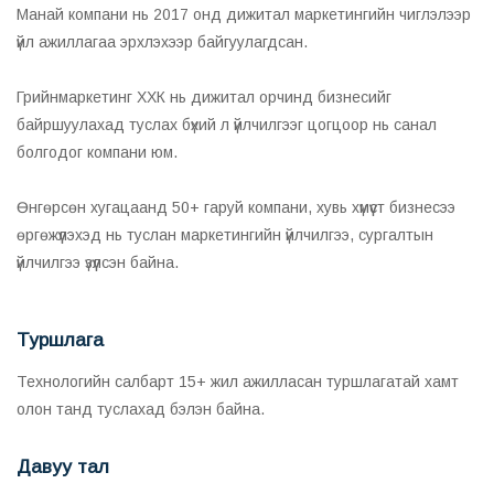
Манай компани нь 2017 онд дижитал маркетингийн чиглэлээр
үйл ажиллагаа эрхлэхээр байгуулагдсан.
Грийнмаркетинг ХХК нь дижитал орчинд бизнесийг
байршуулахад туслах бүхий л үйлчилгээг цогцоор нь санал
болгодог компани юм.
Өнгөрсөн хугацаанд 50+ гаруй компани, хувь хүмүүст бизнесээ
өргөжүүлэхэд нь туслан маркетингийн үйлчилгээ, сургалтын
үйлчилгээ үзүүлсэн байна.
Туршлага
Технологийн салбарт 15+ жил ажилласан туршлагатай хамт
олон танд туслахад бэлэн байна.
Давуу тал