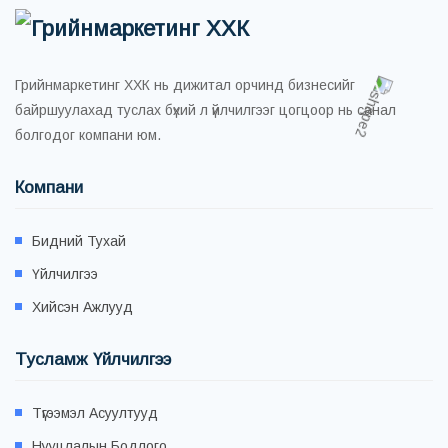
Грийнмаркетинг ХХК нь дижитал орчинд бизнесийг
байршуулахад туслах бүхий л үйлчилгээг цогцоор нь санал
болгодог компани юм.
Компани
Бидний Тухай
Үйлчилгээ
Хийсэн Ажлууд
Тусламж Үйлчилгээ
Түгээмэл Асуултууд
Нууцлалын Бодлого