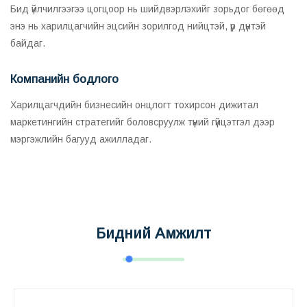
Бид үйлчилгээгээ цогцоор нь шийдвэрлэхийг зорьдог бөгөөд
энэ нь харилцагчийн эцсийн зорилгод нийцтэй, үр дүнтэй
байдаг.
Компанийн бодлого
Харилцагчдийн бизнесийн онцлогт тохирсон дижитал
маркетингийн стратегийг боловсруулж түүний гүйцэтгэл дээр
мэргэжлийн багууд ажилладаг.
Бидний Амжилт